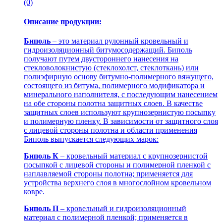
(0)
Описание продукции:
Биполь
– это материал рулонный кровельный и
гидроизоляционный битумосодержащий. Биполь
получают путем двустороннего нанесения на
стекловолокнистую (стеклохолст, стеклоткань) или
полиэфирную основу битумно-полимерного вяжущего,
состоящего из битума, полимерного модификатора и
минерального наполнителя, с последующим нанесением
на обе стороны полотна защитных слоев. В качестве
защитных слоев используют крупнозернистую посыпку
и полимерную пленку. В зависимости от защитного слоя
с лицевой стороны полотна и области применения
Биполь выпускается следующих марок:
Биполь К
– кровельный материал с крупнозернистой
посыпкой с лицевой стороны и полимерной пленкой с
наплавляемой стороны полотна; применяется для
устройства верхнего слоя в многослойном кровельном
ковре.
Биполь П
– кровельный и гидроизоляционный
материал с полимерной пленкой; применяется в