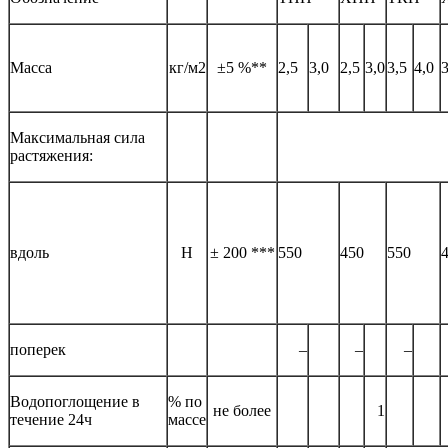
Масса
кг/м2
±5 %**
2,5
3,0
2,5
3,0
3,5
4,0
3
Максимальная сила
растяжения:
вдоль
Н
± 200 ***
550
450
550
поперек
–
–
–
Водопоглощение в
% по
не более
1
течение 24ч
массе