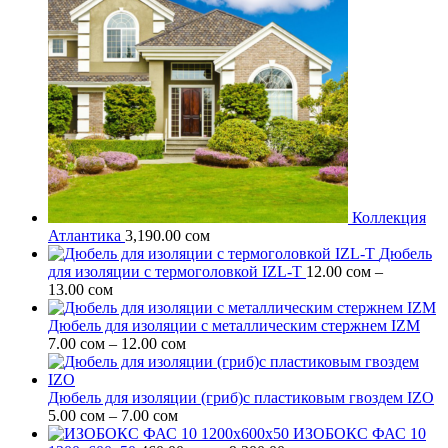
Коллекция
Атлантика
3,190.00
сом
Дюбель
для изоляции c термоголовкой IZL-T
12.00
сом
–
Диапазон
13.00
сом
цен:
12.00 сом
Дюбель для изоляции с металлическим стержнем IZM
–
Диапазон
7.00
сом
–
12.00
сом
13.00 сом
цен:
7.00 сом
–
Дюбель для изоляции (гриб)с пластиковым гвоздем IZO
Диапазон
12.00 сом
5.00
сом
–
7.00
сом
цен:
ИЗОБОКС ФАС 10