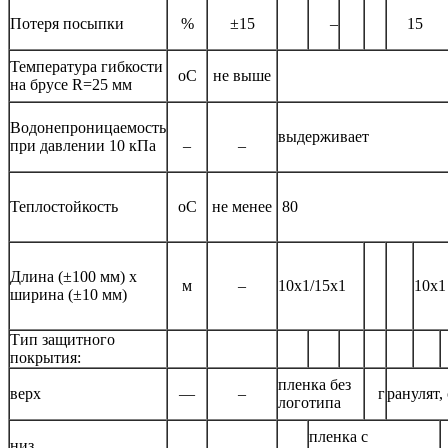
Потеря посыпки
%
±15
–
15
Температура гибкости
оС
не выше
на брусе R=25 мм
Водонепроницаемость
выдерживает
при давлении 10 кПа
–
–
Теплостойкость
оС
не менее
80
Длина (±100 мм) х
м
–
10х1/15х1
10х1
ширина (±10 мм)
Тип защитного
покрытия:
пленка без
верх
—
–
г
ранулят,
логотипа
пленка с
низ