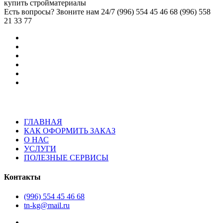
–
Есть вопросы? Звоните нам 24/7
(996) 554 45 46 68 (996) 558
7,850.00 сом
21 33 77
ГЛАВНАЯ
КАК ОФОРМИТЬ ЗАКАЗ
О НАС
УСЛУГИ
ПОЛЕЗНЫЕ СЕРВИСЫ
Контакты
(996) 554 45 46 68
tn-kg@mail.ru