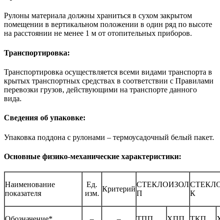
Рулоны материала должны храниться в сухом закрытом
помещении в вертикальном положении в один ряд по высоте
на расстоянии не менее 1 м от отопительных приборов.
Транспортировка:
Транспортировка осуществляется всеми видами транспорта в
крытых транспортных средствах в соответствии с Правилами
перевозки грузов, действующими на транспорте данного
вида.
Сведения об упаковке:
Упаковка поддона с рулонами – термоусадочный белый пакет.
Основные физико-механические характеристики:
Наименование
Ед.
СТЕКЛОИЗОЛ
СТЕКЛ
Критерий
показателя
изм.
П
К
Обозначение*
–
–
ТПП
ХПП
ТКП