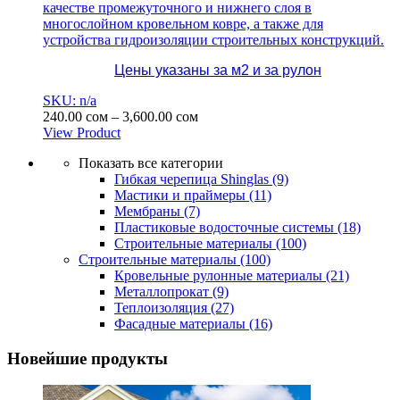
качестве промежуточного и нижнего слоя в
многослойном кровельном ковре, а также для
устройства гидроизоляции строительных конструкций.
Цены указаны за м2 и за рулон
SKU: n/a
Диапазон
240.00
сом
–
3,600.00
сом
цен:
View Product
Этот
240.00 сом
Показать все категории
товар
–
Гибкая черепица Shinglas
(9)
имеет
3,600.00 сом
Мастики и праймеры
(11)
несколько
Мембраны
(7)
вариаций.
Пластиковые водосточные системы
(18)
Опции
Строительные материалы
(100)
можно
Строительные материалы
(100)
выбрать
Кровельные рулонные материалы
(21)
на
Металлопрокат
(9)
странице
Теплоизоляция
(27)
товара.
Фасадные материалы
(16)
Новейшие продукты