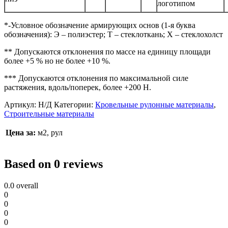
логотипом
*-Условное обозначение армирующих основ (1-я буква
обозначения): Э – полиэстер; Т – стеклоткань; Х – стеклохолст
** Допускаются отклонения по массе на единицу площади
более +5 % но не более +10 %.
*** Допускаются отклонения по максимальной силе
растяжения, вдоль/поперек, более +200 Н.
Артикул:
Н/Д
Категории:
Кровельные рулонные материалы
,
Строительные материалы
Цена за:
м2, рул
Based on 0 reviews
0.0
overall
0
0
0
0