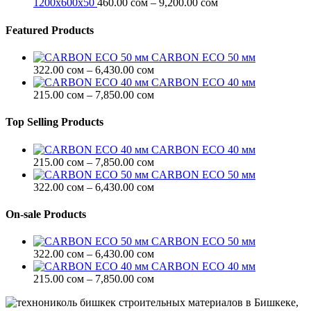
5.00 сом
Диапазон
1200х600х50
460.00
сом
–
9,200.00
сом
–
цен:
7.00 сом
460.00 сом
Featured Products
–
9,200.00 сом
CARBON ECO 50 мм
Диапазон
322.00
сом
–
6,430.00
сом
цен:
CARBON ECO 40 мм
322.00 сом
Диапазон
215.00
сом
–
7,850.00
сом
–
цен:
6,430.00 сом
215.00 сом
Top Selling Products
–
7,850.00 сом
CARBON ECO 40 мм
Диапазон
215.00
сом
–
7,850.00
сом
цен:
CARBON ECO 50 мм
215.00 сом
Диапазон
322.00
сом
–
6,430.00
сом
–
цен:
7,850.00 сом
322.00 сом
On-sale Products
–
6,430.00 сом
CARBON ECO 50 мм
Диапазон
322.00
сом
–
6,430.00
сом
цен:
CARBON ECO 40 мм
322.00 сом
Диапазон
215.00
сом
–
7,850.00
сом
–
цен:
6,430.00 сом
215.00 сом