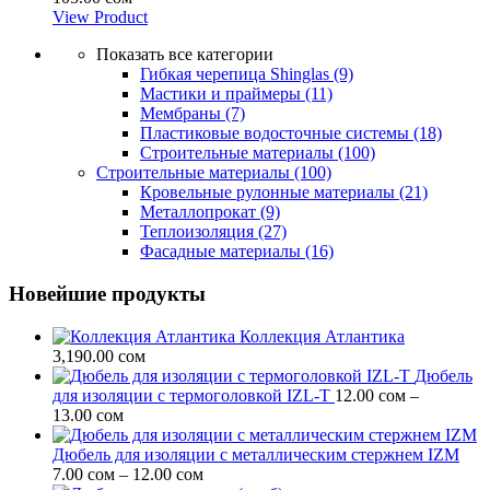
View Product
Показать все категории
Гибкая черепица Shinglas
(9)
Мастики и праймеры
(11)
Мембраны
(7)
Пластиковые водосточные системы
(18)
Строительные материалы
(100)
Строительные материалы
(100)
Кровельные рулонные материалы
(21)
Металлопрокат
(9)
Теплоизоляция
(27)
Фасадные материалы
(16)
Новейшие продукты
Коллекция Атлантика
3,190.00
сом
Дюбель
для изоляции c термоголовкой IZL-T
12.00
сом
–
Диапазон
13.00
сом
цен:
12.00 сом
Дюбель для изоляции с металлическим стержнем IZM
–
Диапазон
7.00
сом
–
12.00
сом