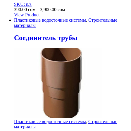
SKU: n/a
Диапазон
390.00
сом
–
3,900.00
сом
цен:
View Product
Этот
390.00 сом
Пластиковые водосточные системы
,
Строительные
товар
–
материалы
имеет
3,900.00 сом
несколько
Соединитель трубы
вариаций.
Опции
можно
выбрать
на
странице
товара.
Пластиковые водосточные системы
,
Строительные
материалы