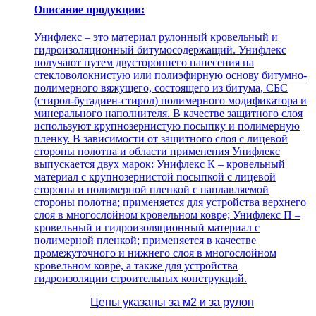
Описание продукции:
Унифлекс – это материал рулонный кровельный и
гидроизоляционный битумосодержащий. Унифлекс
получают путем двустороннего нанесения на
стекловолокнистую или полиэфирную основу битумно-
полимерного вяжущего, состоящего из битума, СБС
(стирол-бутадиен-стирол) полимерного модификатора и
минерального наполнителя. В качестве защитного слоя
используют крупнозернистую посыпку и полимерную
пленку. В зависимости от защитного слоя с лицевой
стороны полотна и области применения Унифлекс
выпускается двух марок: Унифлекс К – кровельный
материал с крупнозернистой посыпкой с лицевой
стороны и полимерной пленкой с наплавляемой
стороны полотна; применяется для устройства верхнего
слоя в многослойном кровельном ковре; Унифлекс П –
кровельный и гидроизоляционный материал с
полимерной пленкой; применяется в качестве
промежуточного и нижнего слоя в многослойном
кровельном ковре, а также для устройства
гидроизоляции строительных конструкций.
Цены указаны за м2 и за рулон