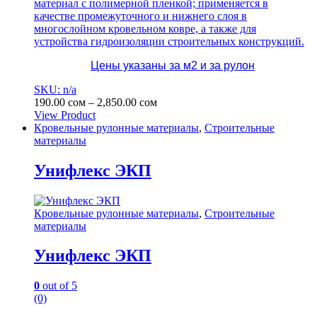
материал с полимерной пленкой; применяется в
качестве промежуточного и нижнего слоя в
многослойном кровельном ковре, а также для
устройства гидроизоляции строительных конструкций.
Цены указаны за м2 и за рулон
SKU: n/a
Диапазон
190.00
сом
–
2,850.00
сом
цен:
View Product
Этот
190.00 сом
Кровельные рулонные материалы
,
Строительные
товар
–
материалы
имеет
2,850.00 сом
несколько
Унифлекс ЭКП
вариаций.
Опции
можно
Кровельные рулонные материалы
,
Строительные
выбрать
материалы
на
странице
Унифлекс ЭКП
товара.
0
out of 5
(0)