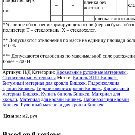
покрытия: верх
пленка без
–
–
сл
логотипа
низ
пленка с логотипо
*Условное обозначение армирующих основ (первая буква обозн
полиэстер; Т – стеклоткань; Х – стеклохолст.
** Допускаются отклонения по массе на единицу площади боле
+10 %.
*** Допускаются отклонения по максимальной силе растяжения
более +200 Н.
Артикул:
Н/Д
Категории:
Кровельные рулонные материалы
,
Строительные материалы
Метки:
Биполь ЭПП Бишкек
,
Битумный материал для кровли Бишкек
,
Гидроизоляция
зданий Бишкек
,
Гидроизоляция кровли Бишкек
,
Кровельный
материал Бишкек
,
Купить биполь Бишкек
,
Материал для
кровли
,
Материал для кровли Бишкек
,
Пароизоляция кровли
Бишкек
,
Рулонный материал для кровли Бишкек
Цена за:
м2, рул
Based on 0 reviews