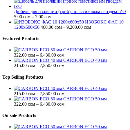
13.00 сом
цен:
7.00 сом
–
Дюбель для изоляции (гриб)с пластиковым гвоздем IZO
Диапазон
12.00 сом
5.00
сом
–
7.00
сом
цен:
ИЗОБОКС ФАС 10
5.00 сом
Диапазон
1200х600х50
460.00
сом
–
9,200.00
сом
–
цен:
7.00 сом
460.00 сом
Featured Products
–
9,200.00 сом
CARBON ECO 50 мм
Диапазон
322.00
сом
–
6,430.00
сом
цен:
CARBON ECO 40 мм
322.00 сом
Диапазон
215.00
сом
–
7,850.00
сом
–
цен:
6,430.00 сом
215.00 сом
Top Selling Products
–
7,850.00 сом
CARBON ECO 40 мм
Диапазон
215.00
сом
–
7,850.00
сом
цен:
CARBON ECO 50 мм
215.00 сом
Диапазон
322.00
сом
–
6,430.00
сом
–
цен:
7,850.00 сом
322.00 сом
On-sale Products
–
6,430.00 сом
CARBON ECO 50 мм