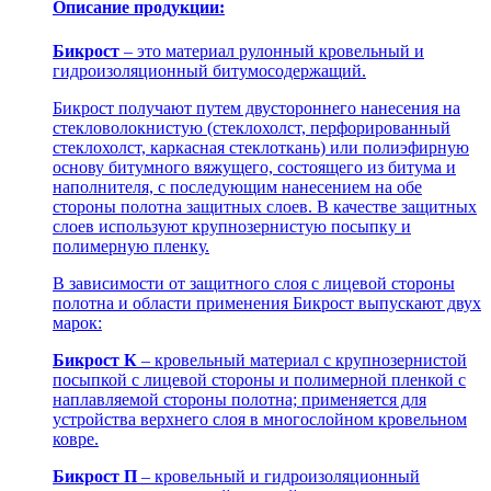
Описание продукции:
Бикрост
– это материал рулонный кровельный и
гидроизоляционный битумосодержащий.
Бикрост получают путем двустороннего нанесения на
стекловолокнистую (стеклохолст, перфорированный
стеклохолст, каркасная стеклоткань) или полиэфирную
основу битумного вяжущего, состоящего из битума и
наполнителя, с последующим нанесением на обе
стороны полотна защитных слоев. В качестве защитных
слоев используют крупнозернистую посыпку и
полимерную пленку.
В зависимости от защитного слоя с лицевой стороны
полотна и области применения Бикрост выпускают двух
марок:
Бикрост К
– кровельный материал с крупнозернистой
посыпкой с лицевой стороны и полимерной пленкой с
наплавляемой стороны полотна; применяется для
устройства верхнего слоя в многослойном кровельном
ковре.
Бикрост П
– кровельный и гидроизоляционный