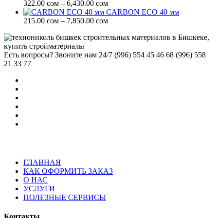
Диапазон
322.00
сом
–
6,430.00
сом
цен:
CARBON ECO 40 мм
322.00 сом
Диапазон
215.00
сом
–
7,850.00
сом
–
цен:
6,430.00 сом
215.00 сом
–
Есть вопросы? Звоните нам 24/7
(996) 554 45 46 68 (996) 558
7,850.00 сом
21 33 77
ГЛАВНАЯ
КАК ОФОРМИТЬ ЗАКАЗ
О НАС
УСЛУГИ
ПОЛЕЗНЫЕ СЕРВИСЫ
Контакты