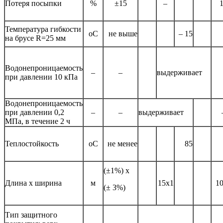
Потеря посыпки
%
±15
–
Температура гибкости
оС
не выше
– 15
на брусе R=25 мм
Водонепроницаемость
–
–
выдерживает
при давлении 10 кПа
Водонепроницаемость
при давлении 0,2
–
–
выдерживает
МПа, в течение 2 ч
Теплостойкость
оС
не менее
85
(±1%) х
Длина х ширина
м
15х1
1
(± 3%)
Тип защитного