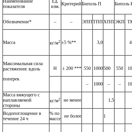
Наименование
Ед.
Критерий
Биполь П
Биполь 
показателя
изм.
Обозначение*
–
–
ЭПП
ТПП
ХПП
ЭКП
Т
2
Масса
±5 %**
3,0
4
кг/м
Максимальная сила
Н
± 200 ***
550
1000
500
550
1
растяжения: вдоль
поперек
–
1000
–
–
1
Масса вяжущего с
2
наплавляемой
не менее
1,5
кг/м
стороны
Водопоглощение в
% по
не более
1
течение 24 ч
массе