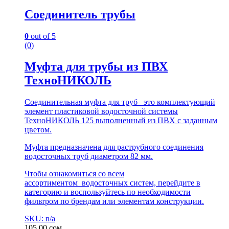
Соединитель трубы
0
out of 5
(0)
Муфта для трубы из ПВХ
ТехноНИКОЛЬ
Соединительная муфта для труб– это комплектующий
элемент пластиковой водосточной системы
ТехноНИКОЛЬ 125 выполненный из ПВХ с заданным
цветом.
Муфта предназначена для раструбного соединения
водосточных труб диаметром 82 мм.
Чтобы ознакомиться со всем
ассортиментом водосточных систем, перейдите в
категорию и воспользуйтесь по необходимости
фильтром по брендам или элементам конструкции.
SKU: n/a
105.00
сом