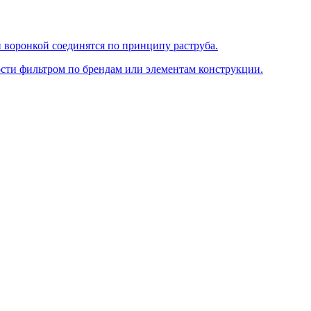
и воронкой соединятся по принципу раструба.
ости фильтром по брендам или элементам конструкции.