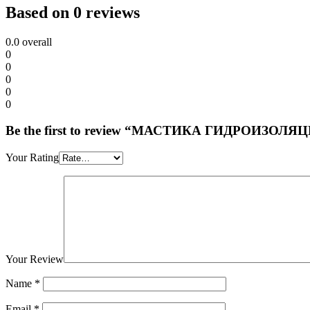
Based on 0 reviews
0.0
overall
0
0
0
0
0
Be the first to review “МАСТИКА ГИДРОИ
Your Rating
Your Review
Name
*
Email
*