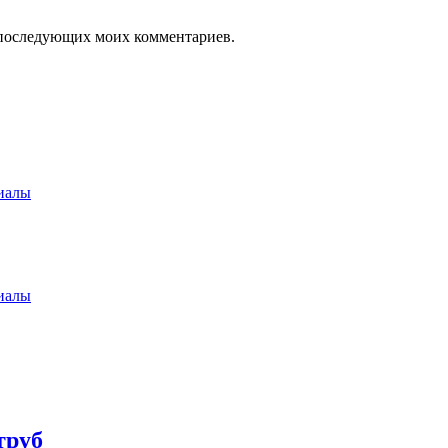
ля последующих моих комментариев.
иалы
иалы
труб