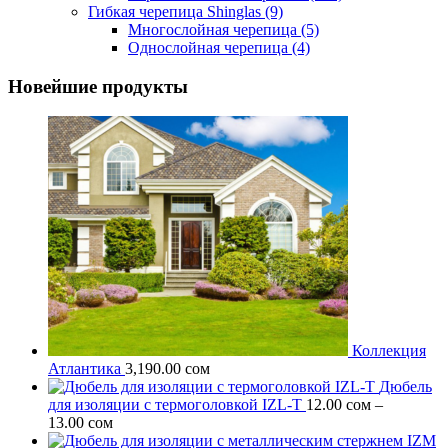
Гибкая черепица Shinglas
(9)
Многослойная черепица
(5)
Однослойная черепица
(4)
Новейшие продукты
Коллекция
Атлантика
3,190.00
сом
Дюбель
для изоляции c термоголовкой IZL-T
12.00
сом
–
Диапазон
13.00
сом
цен: