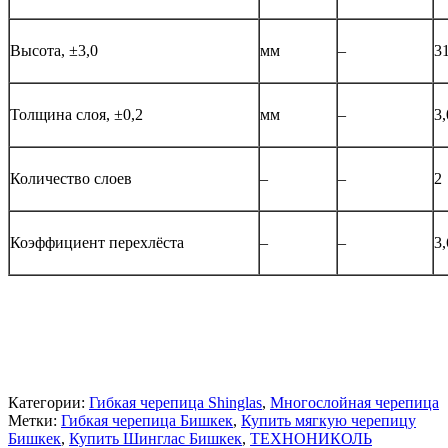
Высота, ±3,0
мм
–
3
Толщина слоя, ±0,2
мм
–
3,
Количество слоев
–
–
2
Коэффициент перехлёста
–
–
3,
Категории:
Гибкая черепица Shinglas
,
Многослойная черепица
Метки:
Гибкая черепица Бишкек
,
Купить мягкую черепицу
Бишкек
,
Купить Шинглас Бишкек
,
ТЕХНОНИКОЛЬ