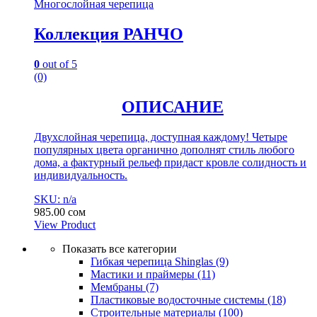
Многослойная черепица
Коллекция РАНЧО
0
out of 5
(0)
ОПИСАНИЕ
Двухслойная черепица, доступная каждому! Четыре
популярных цвета органично дополнят стиль любого
дома, а фактурный рельеф придаст кровле солидность и
индивидуальность.
SKU: n/a
985.00
сом
View Product
Показать все категории
Гибкая черепица Shinglas
(9)
Мастики и праймеры
(11)
Мембраны
(7)
Пластиковые водосточные системы
(18)
Строительные материалы
(100)