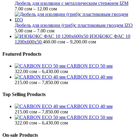
12.00 сом
Дюбель для изоляции с металлическим стержнем IZM
–
Диапазон
7.00
сом
–
12.00
сом
13.00 сом
цен:
7.00 сом
–
Дюбель для изоляции (гриб)с пластиковым гвоздем IZO
Диапазон
12.00 сом
5.00
сом
–
7.00
сом
цен:
ИЗОБОКС ФАС 10
5.00 сом
Диапазон
1200х600х50
460.00
сом
–
9,200.00
сом
–
цен:
7.00 сом
460.00 сом
Featured Products
–
9,200.00 сом
CARBON ECO 50 мм
Диапазон
322.00
сом
–
6,430.00
сом
цен:
CARBON ECO 40 мм
322.00 сом
Диапазон
215.00
сом
–
7,850.00
сом
–
цен:
6,430.00 сом
215.00 сом
Top Selling Products
–
7,850.00 сом
CARBON ECO 40 мм
Диапазон
215.00
сом
–
7,850.00
сом
цен:
CARBON ECO 50 мм
215.00 сом
Диапазон
322.00
сом
–
6,430.00
сом
–
цен:
7,850.00 сом
322.00 сом
On-sale Products