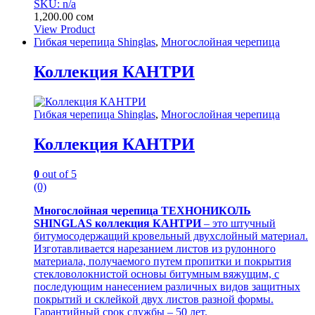
SKU: n/a
1,200.00
сом
View Product
Гибкая черепица Shinglas
,
Многослойная черепица
Коллекция КАНТРИ
Гибкая черепица Shinglas
,
Многослойная черепица
Коллекция КАНТРИ
0
out of 5
(0)
Многослойная черепица ТЕХНОНИКОЛЬ
SHINGLAS коллекция КАНТРИ
– это штучный
битумосодержащий кровельный двухслойный материал.
Изготавливается нарезанием листов из рулонного
материала, получаемого путем пропитки и покрытия
стекловолокнистой основы битумным вяжущим, с
последующим нанесением различных видов защитных
покрытий и склейкой двух листов разной формы.
Гарантийный срок службы – 50 лет.