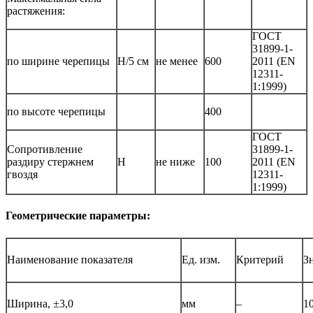
растяжения:
ГОСТ
31899-1-
по ширине черепицы
Н/5 см
не менее
600
2011 (EN
12311-
1:1999)
по высоте черепицы
400
ГОСТ
Сопротивление
31899-1-
раздиру стержнем
Н
не ниже
100
2011 (EN
гвоздя
12311-
1:1999)
Геометрические параметры:
Наименование показателя
Ед. изм.
Критерий
З
Ширина, ±3,0
мм
–
1