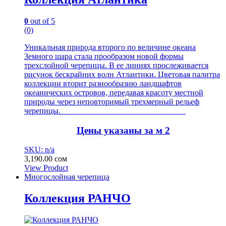
0
out of 5
(0)
Уникальная природа второго по величине океана
Земного шара стала прообразом новой формы
трехслойной черепицы. В ее линиях прослеживается
рисунок бескрайних волн Атлантики. Цветовая палитра
коллекции вторит разнообразию ландшафтов
океанических островов, передавая красоту местной
природы через неповторимый трехмерный рельеф
черепицы.
Цены указаны за м 2
SKU: n/a
3,190.00
сом
View Product
Многослойная черепица
Коллекция РАНЧО