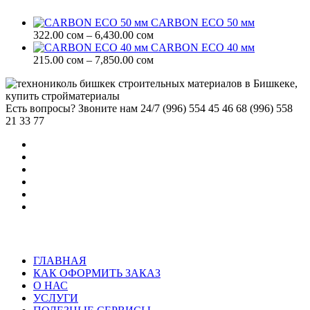
–
6,430.00 сом
CARBON ECO 50 мм
Диапазон
322.00
сом
–
6,430.00
сом
цен:
CARBON ECO 40 мм
322.00 сом
Диапазон
215.00
сом
–
7,850.00
сом
–
цен:
6,430.00 сом
215.00 сом
–
Есть вопросы? Звоните нам 24/7
(996) 554 45 46 68 (996) 558
7,850.00 сом
21 33 77
ГЛАВНАЯ
КАК ОФОРМИТЬ ЗАКАЗ
О НАС
УСЛУГИ