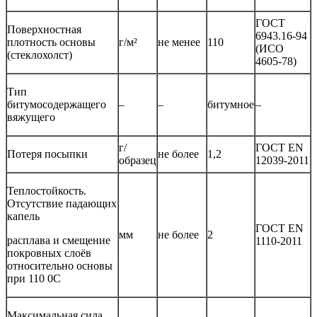
ГОСТ
Поверхностная
6943.16-94
плотность основы
г/м²
не менее
110
(ИСО
(стеклохолст)
4605-78)
Тип
битумосодержащего
–
–
битумное
–
вяжущего
г/
ГОСТ EN
Потеря посыпки
не более
1,2
образец
12039-2011
Теплостойкость.
Отсутствие падающих
капель
ГОСТ EN
мм
не более
2
расплава и смещение
1110-2011
покровных слоёв
относительно основы
при 110 0С
Максимальная сила