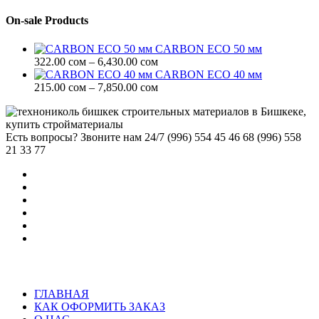
–
цен:
6,430.00 сом
215.00 сом
On-sale Products
–
7,850.00 сом
CARBON ECO 50 мм
Диапазон
322.00
сом
–
6,430.00
сом
цен:
CARBON ECO 40 мм
322.00 сом
Диапазон
215.00
сом
–
7,850.00
сом
–
цен:
6,430.00 сом
215.00 сом
–
Есть вопросы? Звоните нам 24/7
(996) 554 45 46 68 (996) 558
7,850.00 сом
21 33 77
ГЛАВНАЯ
КАК ОФОРМИТЬ ЗАКАЗ