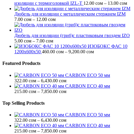
Ди
изоляции c термоголовкой IZL-T
12.00
сом
–
13.00
сом
цен
12.
Дюбель для изоляции с металлическим стержнем IZM
Диапазон
–
7.00
сом
–
12.00
сом
цен:
13.
7.00 сом
–
Дюбель для изоляции (гриб)с пластиковым гвоздем IZO
Диапазон
12.00 сом
5.00
сом
–
7.00
сом
цен:
ИЗОБОКС ФАС 10
5.00 сом
Диапазон
1200х600х50
460.00
сом
–
9,200.00
сом
–
цен:
7.00 сом
460.00 сом
Featured Products
–
9,200.00 сом
CARBON ECO 50 мм
Диапазон
322.00
сом
–
6,430.00
сом
цен:
CARBON ECO 40 мм
322.00 сом
Диапазон
215.00
сом
–
7,850.00
сом
–
цен:
6,430.00 сом
215.00 сом
Top Selling Products
–
7,850.00 сом
CARBON ECO 50 мм
Диапазон
322.00
сом
–
6,430.00
сом
цен:
CARBON ECO 40 мм
322.00 сом
Диапазон
215.00
сом
–
7,850.00
сом