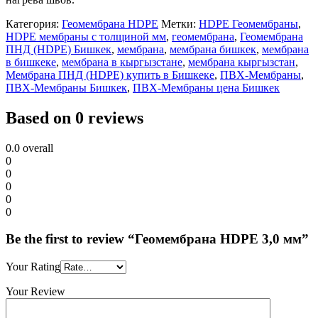
Категория:
Геомембрана HDPE
Метки:
HDPE Геомембраны
,
HDPE мембраны с толщиной мм
,
геомембрана
,
Геомембрана
ПНД (HDPE) Бишкек
,
мембрана
,
мембрана бишкек
,
мембрана
в бишкеке
,
мембрана в кыргызстане
,
мембрана кыргызстан
,
Мембрана ПНД (HDPE) купить в Бишкеке
,
ПВХ-Мембраны
,
ПВХ-Мембраны Бишкек
,
ПВХ-Мембраны цена Бишкек
Based on 0 reviews
0.0
overall
0
0
0
0
0
Be the first to review “Геомембрана HDPE 3,0 мм”
Your Rating
Your Review