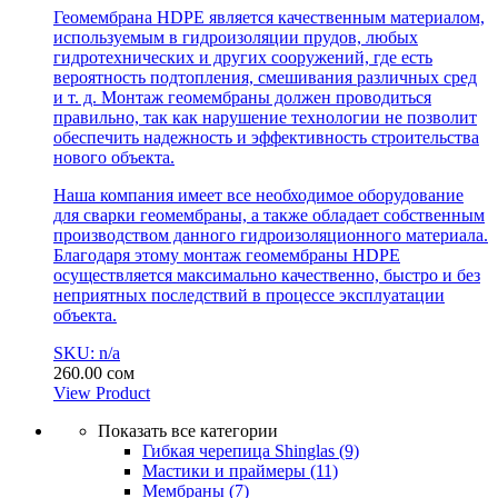
Геомембрана HDPE является качественным материалом,
используемым в гидроизоляции прудов, любых
гидротехнических и других сооружений, где есть
вероятность подтопления, смешивания различных сред
и т. д. Монтаж геомембраны должен проводиться
правильно, так как нарушение технологии не позволит
обеспечить надежность и эффективность строительства
нового объекта.
Наша компания имеет все необходимое оборудование
для сварки геомембраны, а также обладает собственным
производством данного гидроизоляционного материала.
Благодаря этому монтаж геомембраны HDPE
осуществляется максимально качественно, быстро и без
неприятных последствий в процессе эксплуатации
объекта.
SKU: n/a
260.00
сом
View Product
Показать все категории
Гибкая черепица Shinglas
(9)
Мастики и праймеры
(11)
Мембраны
(7)