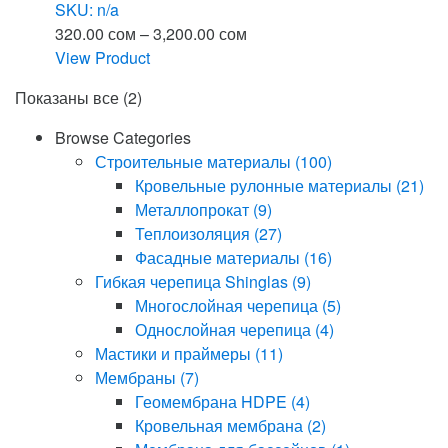
SKU: n/a
Диапазон
320.00
сом
–
3,200.00
сом
цен:
View Product
Этот
320.00 сом
Показаны все (2)
товар
–
имеет
3,200.00 сом
Browse Categories
несколько
Строительные материалы
(100)
вариаций.
Кровельные рулонные материалы
(21)
Опции
Металлопрокат
(9)
можно
Теплоизоляция
(27)
выбрать
Фасадные материалы
(16)
на
Гибкая черепица Shinglas
(9)
странице
Многослойная черепица
(5)
товара.
Однослойная черепица
(4)
Мастики и праймеры
(11)
Мембраны
(7)
Геомембрана HDPE
(4)
Кровельная мембрана
(2)