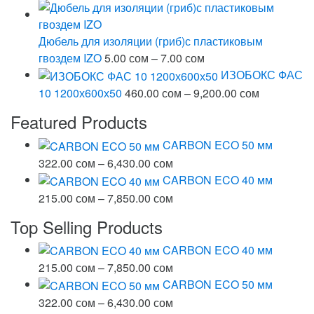
цен:
7.00 сом
–
Дюбель для изоляции (гриб)с пластиковым
12.00 сом
Диапазон
гвоздем IZO
5.00
сом
–
7.00
сом
цен:
ИЗОБОКС ФАС
5.00 сом
Диапазон
10 1200х600х50
460.00
сом
–
9,200.00
сом
–
цен:
Featured Products
7.00 сом
460.00 со
–
CARBON ECO 50 мм
9,200.00 с
Диапазон
322.00
сом
–
6,430.00
сом
цен:
CARBON ECO 40 мм
322.00 сом
Диапазон
215.00
сом
–
7,850.00
сом
–
цен:
Top Selling Products
6,430.00 сом
215.00 сом
–
CARBON ECO 40 мм
7,850.00 сом
Диапазон
215.00
сом
–
7,850.00
сом
цен:
CARBON ECO 50 мм
215.00 сом
Диапазон
322.00
сом
–
6,430.00
сом