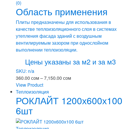
(0)
Область применения
Плиты предназначены для использования в
качестве теплоизоляционного слоя в системах
утепления фасада зданий с воздушным
вентилируемым зазором при однослойном
выполнении теплоизоляции.
Цены указаны за м2 и за м3
SKU: n/a
Диапазон
360.00
сом
–
7,150.00
сом
цен:
View Product
Этот
360.00 сом
Теплоизоляция
РОКЛАЙТ 1200х600х100
товар
–
имеет
7,150.00 сом
6шт
несколько
вариаций.
Опции
Теплоизоляция