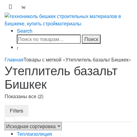
Skip
Skip
to
to
navigation
content
Search
Искать:
Поиск
Главная
Товары с меткой «Утеплитель базальт Бишкек»
Утеплитель базальт
Бишкек
Показаны все (2)
Filters
Теплоизоляция