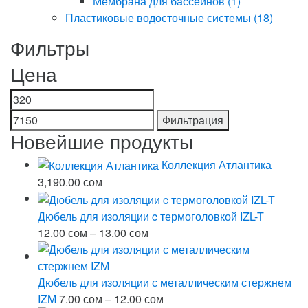
Мембрана для бассейнов
(1)
Пластиковые водосточные системы
(18)
Фильтры
Цена
Минимальная
Максимальная
цена
цена
Фильтрация
Новейшие продукты
Коллекция Атлантика
3,190.00
сом
Дюбель для изоляции c термоголовкой IZL-T
Диапазон
12.00
сом
–
13.00
сом
цен:
12.00 сом
–
Дюбель для изоляции с металлическим стержнем
13.00 сом
Диапазон
IZM
7.00
сом
–
12.00
сом