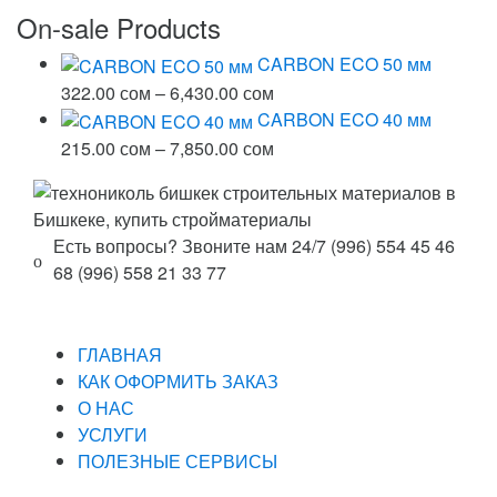
–
цен:
On-sale Products
7,850.00 сом
322.00 сом
–
CARBON ECO 50 мм
6,430.00 сом
Диапазон
322.00
сом
–
6,430.00
сом
цен:
CARBON ECO 40 мм
322.00 сом
Диапазон
215.00
сом
–
7,850.00
сом
–
цен:
6,430.00 сом
215.00 сом
–
Есть вопросы? Звоните нам 24/7
(996) 554 45 46
7,850.00 сом
68 (996) 558 21 33 77
ГЛАВНАЯ
КАК ОФОРМИТЬ ЗАКАЗ
О НАС
УСЛУГИ
ПОЛЕЗНЫЕ СЕРВИСЫ