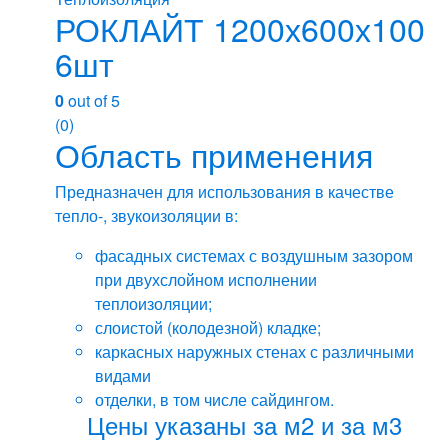
можно
РОКЛАЙТ 1200х600х100
выбрать
6шт
на
странице
0
out of 5
товара.
(0)
Область применения
Предназначен для использования в качестве
тепло-, звукоизоляции в:
фасадных системах с воздушным зазором
при двухслойном исполнении
теплоизоляции;
слоистой (колодезной) кладке;
каркасных наружных стенах с различными
видами
отделки, в том числе сайдингом.
Цены указаны за м2 и за м3