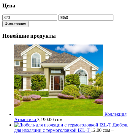
Цена
Минимальная
Максимальная
цена
цена
Фильтрация
Новейшие продукты
Коллекция
Атлантика
3,190.00
сом
Дюбель
для изоляции c термоголовкой IZL-T
12.00
сом
–