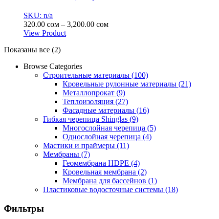
SKU: n/a
Диапазон
320.00
сом
–
3,200.00
сом
цен:
View Product
Этот
320.00 сом
Показаны все (2)
товар
–
имеет
3,200.00 сом
Browse Categories
несколько
Строительные материалы
(100)
вариаций.
Кровельные рулонные материалы
(21)
Опции
Металлопрокат
(9)
можно
Теплоизоляция
(27)
выбрать
Фасадные материалы
(16)
на
Гибкая черепица Shinglas
(9)
странице
Многослойная черепица
(5)
товара.
Однослойная черепица
(4)
Мастики и праймеры
(11)
Мембраны
(7)
Геомембрана HDPE
(4)
Кровельная мембрана
(2)
Мембрана для бассейнов
(1)
Пластиковые водосточные системы
(18)
Фильтры