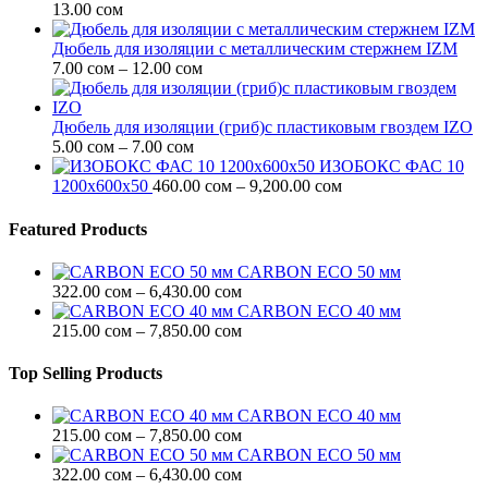
Диапазон
13.00
сом
цен:
12.00 сом
Дюбель для изоляции с металлическим стержнем IZM
–
Диапазон
7.00
сом
–
12.00
сом
13.00 сом
цен:
7.00 сом
–
Дюбель для изоляции (гриб)с пластиковым гвоздем IZO
Диапазон
12.00 сом
5.00
сом
–
7.00
сом
цен:
ИЗОБОКС ФАС 10
5.00 сом
Диапазон
1200х600х50
460.00
сом
–
9,200.00
сом
–
цен:
7.00 сом
460.00 сом
Featured Products
–
9,200.00 сом
CARBON ECO 50 мм
Диапазон
322.00
сом
–
6,430.00
сом
цен:
CARBON ECO 40 мм
322.00 сом
Диапазон
215.00
сом
–
7,850.00
сом
–
цен:
6,430.00 сом
215.00 сом
Top Selling Products
–
7,850.00 сом
CARBON ECO 40 мм
Диапазон
215.00
сом
–
7,850.00
сом
цен:
CARBON ECO 50 мм
215.00 сом
Диапазон
322.00
сом
–
6,430.00
сом