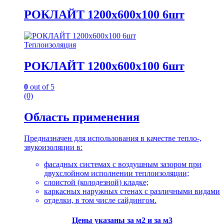
товар
–
имеет
9,350.00 сом
РОКЛАЙТ 1200х600х100 6шт
несколько
вариаций.
Опции
Теплоизоляция
можно
выбрать
РОКЛАЙТ 1200х600х100 6шт
на
странице
товара.
0
out of 5
(0)
Область применения
Предназначен для использования в качестве тепло-,
звукоизоляции в:
фасадных системах с воздушным зазором при
двухслойном исполнении теплоизоляции;
слоистой (колодезной) кладке;
каркасных наружных стенах с различными видами
отделки, в том числе сайдингом.
Цены указаны за м2 и за м3