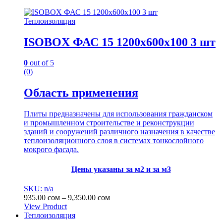
Теплоизоляция
ISOBOX ФАС 15 1200х600х100 3 шт
0
out of 5
(0)
Область применения
Плиты предназначены для использования гражданском
и промышленном строительстве и реконструкции
зданий и сооружений различного назначения в качестве
теплоизоляционного слоя в системах тонкослойного
мокрого фасада.
Цены указаны за м2 и за м3
SKU: n/a
Диапазон
935.00
сом
–
9,350.00
сом
цен:
View Product
Этот
935.00 сом
Теплоизоляция