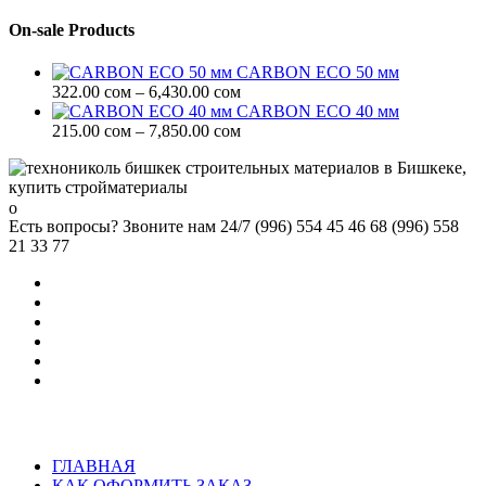
–
цен:
7,850.00 сом
322.00 сом
On-sale Products
–
6,430.00 сом
CARBON ECO 50 мм
Диапазон
322.00
сом
–
6,430.00
сом
цен:
CARBON ECO 40 мм
322.00 сом
Диапазон
215.00
сом
–
7,850.00
сом
–
цен:
6,430.00 сом
215.00 сом
–
7,850.00 сом
Есть вопросы? Звоните нам 24/7
(996) 554 45 46 68 (996) 558
21 33 77
ГЛАВНАЯ
КАК ОФОРМИТЬ ЗАКАЗ