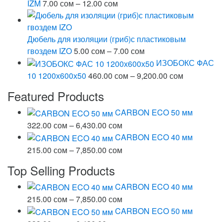
13.00 сом
Диапазон
IZM
7.00
сом
–
12.00
сом
цен:
7.00 сом
–
Дюбель для изоляции (гриб)с пластиковым
12.00 сом
Диапазон
гвоздем IZO
5.00
сом
–
7.00
сом
цен:
ИЗОБОКС ФАС
5.00 сом
Диапазон
10 1200х600х50
460.00
сом
–
9,200.00
сом
–
цен:
Featured Products
7.00 сом
460.00 со
–
CARBON ECO 50 мм
9,200.00 с
Диапазон
322.00
сом
–
6,430.00
сом
цен:
CARBON ECO 40 мм
322.00 сом
Диапазон
215.00
сом
–
7,850.00
сом
–
цен:
Top Selling Products
6,430.00 сом
215.00 сом
–
CARBON ECO 40 мм
7,850.00 сом
Диапазон
215.00
сом
–
7,850.00
сом
цен:
CARBON ECO 50 мм