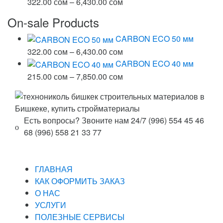
215.00 сом
Диапазон
322.00
сом
–
6,430.00
сом
–
цен:
On-sale Products
7,850.00 сом
322.00 сом
–
CARBON ECO 50 мм
6,430.00 сом
Диапазон
322.00
сом
–
6,430.00
сом
цен:
CARBON ECO 40 мм
322.00 сом
Диапазон
215.00
сом
–
7,850.00
сом
–
цен:
6,430.00 сом
215.00 сом
–
Есть вопросы? Звоните нам 24/7
(996) 554 45 46
7,850.00 сом
68 (996) 558 21 33 77
ГЛАВНАЯ
КАК ОФОРМИТЬ ЗАКАЗ
О НАС
УСЛУГИ
ПОЛЕЗНЫЕ СЕРВИСЫ