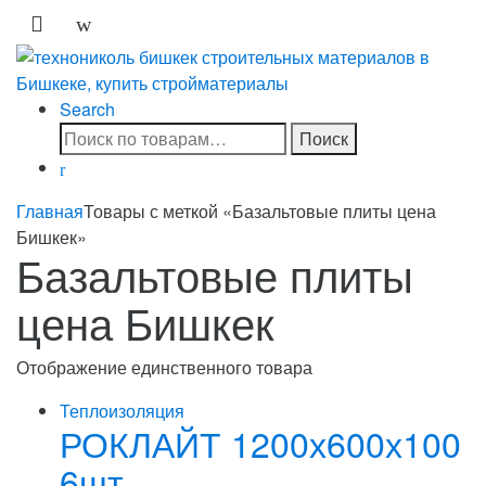
Skip
Skip
to
to
navigation
content
Search
Искать:
Поиск
Главная
Товары с меткой «Базальтовые плиты цена
Бишкек»
Базальтовые плиты
цена Бишкек
Отображение единственного товара
Теплоизоляция
РОКЛАЙТ 1200х600х100
6шт