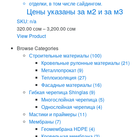
отделки, в том числе сайдингом.
Цены указаны за м2 и за м3
SKU: n/a
Диапазон
320.00
сом
–
3,200.00
сом
цен:
View Product
Этот
320.00 сом
Browse Categories
товар
–
Строительные материалы
(100)
имеет
3,200.00 сом
Кровельные рулонные материалы
(21)
несколько
Металлопрокат
(9)
вариаций.
Теплоизоляция
(27)
Опции
Фасадные материалы
(16)
можно
Гибкая черепица Shinglas
(9)
выбрать
Многослойная черепица
(5)
на
Однослойная черепица
(4)
странице
Мастики и праймеры
(11)
товара.
Мембраны
(7)
Геомембрана HDPE
(4)
Кровельная мембрана
(2)