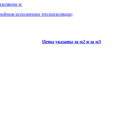
изоляции в:
слойном исполнении теплоизоляции;
Цены указаны за м2 и за м3