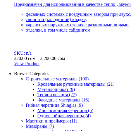
Предназначен для использования в качестве тепло-, звуко
фасадных системах с воздушным зазором при двух
слоистой (колодезной) кладке;
каркасных наружных стенах с различными видами
отделки, в том числе сайдингом.
SKU: n/a
Диапазон
320.00
сом
–
3,200.00
сом
цен:
View Product
Этот
320.00 сом
Browse Categories
товар
–
Строительные материалы
(100)
имеет
3,200.00 сом
Кровельные рулонные материалы
(21)
несколько
Металлопрокат
(9)
вариаций.
Теплоизоляция
(27)
Опции
Фасадные материалы
(16)
можно
Гибкая черепица Shinglas
(9)
выбрать
Многослойная черепица
(5)
на
Однослойная черепица
(4)
странице
Мастики и праймеры
(11)
товара.
Мембраны
(7)