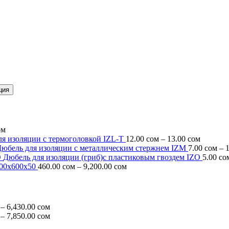
ция
ом
Диапаз
я изоляции c термоголовкой IZL-T
12.00
сом
–
13.00
сом
цен:
юбель для изоляции с металлическим стержнем IZM
7.00
сом
–
12.00 с
Дюбель для изоляции (гриб)с пластиковым гвоздем IZO
5.00
со
Диапазон
–
00х600х50
460.00
сом
–
9,200.00
сом
цен:
13.00 с
460.00 сом
–
9,200.00 сом
Диапазон
–
6,430.00
сом
цен:
Диапазон
–
7,850.00
сом
322.00 сом
цен: