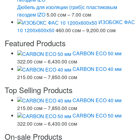
–
Дюбель для изоляции (гриб)с пластиковым
12.00 сом
Диапазон
гвоздем IZO
5.00
сом
–
7.00
сом
цен:
ИЗОБОКС ФАС
5.00 сом
Диапазон
10 1200х600х50
460.00
сом
–
9,200.00
сом
–
цен:
Featured Products
7.00 сом
460.00 со
–
CARBON ECO 50 мм
9,200.00 с
Диапазон
322.00
сом
–
6,430.00
сом
цен:
CARBON ECO 40 мм
322.00 сом
Диапазон
215.00
сом
–
7,850.00
сом
–
цен:
Top Selling Products
6,430.00 сом
215.00 сом
–
CARBON ECO 40 мм
7,850.00 сом
Диапазон
215.00
сом
–
7,850.00
сом
цен:
CARBON ECO 50 мм
215.00 сом
Диапазон
322.00
сом
–
6,430.00
сом
–
цен:
On-sale Products
7,850.00 сом
322.00 сом