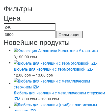
Фильтры
Цена
Минимальная
Максимальная
цена
цена
Фильтрация
Новейшие продукты
Коллекция Атлантика
3,190.00
сом
Дюбель для изоляции c термоголовкой IZL-T
Диапазон
12.00
сом
–
13.00
сом
цен:
12.00 сом
–
Дюбель для изоляции с металлическим стержнем
13.00 сом
Диапазон
IZM
7.00
сом
–
12.00
сом
цен:
7.00 сом