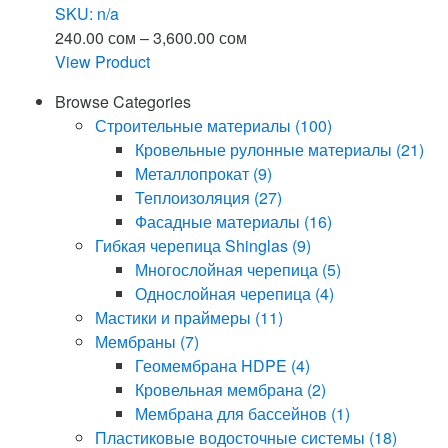
SKU: n/a
Диапазон
240.00
сом
–
3,600.00
сом
цен:
View Product
Этот
240.00 сом
Browse Categories
товар
–
Строительные материалы
(100)
имеет
3,600.00 сом
Кровельные рулонные материалы
(21)
несколько
Металлопрокат
(9)
вариаций.
Теплоизоляция
(27)
Опции
Фасадные материалы
(16)
можно
Гибкая черепица Shinglas
(9)
выбрать
Многослойная черепица
(5)
на
Однослойная черепица
(4)
странице
Мастики и праймеры
(11)
товара.
Мембраны
(7)
Геомембрана HDPE
(4)
Кровельная мембрана
(2)
Мембрана для бассейнов
(1)
Пластиковые водосточные системы
(18)