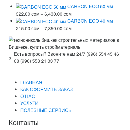
–
CARBON ECO 50 мм
6,430.00 сом
Диапазон
322.00
сом
–
6,430.00
сом
цен:
CARBON ECO 40 мм
322.00 сом
Диапазон
215.00
сом
–
7,850.00
сом
–
цен:
6,430.00 сом
215.00 сом
–
Есть вопросы? Звоните нам 24/7
(996) 554 45 46
7,850.00 сом
68 (996) 558 21 33 77
ГЛАВНАЯ
КАК ОФОРМИТЬ ЗАКАЗ
О НАС
УСЛУГИ
ПОЛЕЗНЫЕ СЕРВИСЫ
Контакты