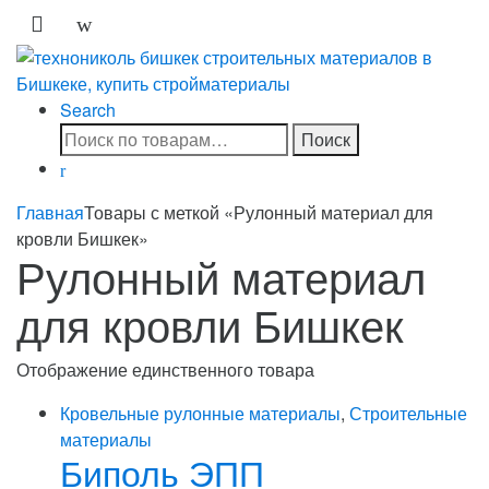
Skip
Skip
to
to
navigation
content
Search
Искать:
Поиск
Главная
Товары с меткой «Рулонный материал для
кровли Бишкек»
Рулонный материал
для кровли Бишкек
Отображение единственного товара
Кровельные рулонные материалы
,
Строительные
материалы
Биполь ЭПП