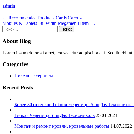
admin
Навигация
←
Recommended Products Cards Carousel
Mobiles & Tablets Fullwidth Megamenu Item
→
по
Найти:
записям
About Blog
Lorem ipsum dolor sit amet, consectetur adipiscing elit. Sed tincidunt,
Categories
Полезные сервисы
Recent Posts
Более 80 оттенков Гибкой Черепицы Shinglas Техноникол
Гибкая Черепица Shinglas Технониколь
25.01.2023
Монтаж и ремонт кровли, кровельные работы
14.07.2022