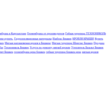
мбрана в Кыргызстане
Геомембрана от производителя
Гибкая черепица ТЕХНОНИКОЛЬ
еке купить.
Гидроизоляционные материалы
Изабокс Бишкек
КРОВЛЯ КРЫШИ
Купить
кек
Мягкая наплавляемая кровля в Бишкеке
Мягкая черепица Шинглас Бишкек
Продажа
las
Технониколь Бишкек
Услуги по ремонту мягкой кровли
Утеплитель Базальт Бишкек
алит Бишкек
геомембрана цена бишкек
гибкая черепица бишкек цена
мягкая кровля