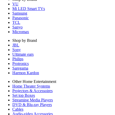
VU
Mi LED Smart TVs
Samsung
Panasonic
TCL
Sanyo
Micromax
Shop by Brand
JBL
Sony
Ultimate ears
Philips
Protronics
Saregama
Harmon Kardon
Other Home Entertainment
Home Theater Systems
Projectors & Accessoires
Set top Boxes
Streaming Media Players
DVD & Blu-ray Players
Cables
Audio-video Accessories