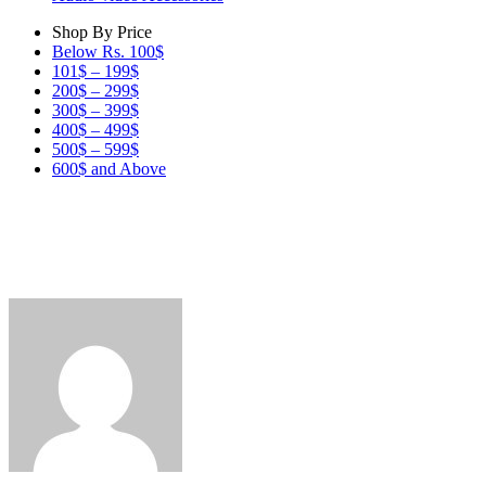
Shop By Price
Below Rs. 100$
101$ – 199$
200$ – 299$
300$ – 399$
400$ – 499$
500$ – 599$
600$ and Above