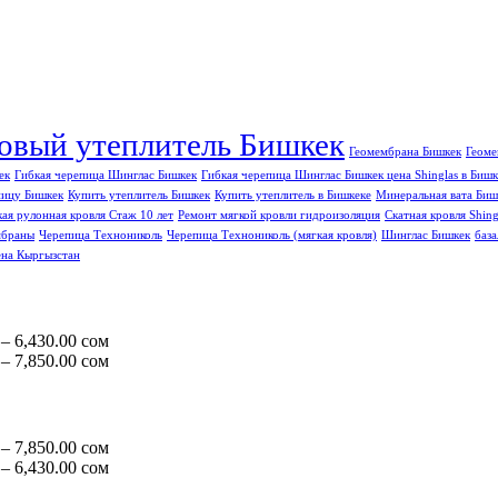
товый утеплитель Бишкек
Геомембрана Бишкек
Геоме
ек
Гибкая черепица Шинглас Бишкек
Гибкая черепица Шинглас Бишкек цена Shinglas в Бишк
пицу Бишкек
Купить утеплитель Бишкек
Купить утеплитель в Бишкеке
Минеральная вата Биш
ая рулонная кровля Стаж 10 лет
Ремонт мягкой кровли гидроизоляция
Скатная кровля Shing
мбраны
Черепица Технониколь
Черепица Технониколь (мягкая кровля)
Шинглас Бишкек
баз
ена Кыргызстан
Диапазон
–
6,430.00
сом
цен:
Диапазон
–
7,850.00
сом
322.00 сом
цен:
–
215.00 сом
6,430.00 сом
–
7,850.00 сом
Диапазон
–
7,850.00
сом
цен:
Диапазон
–
6,430.00
сом
215.00 сом
цен: