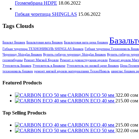
Геомембрана HDPE
18.06.2022
Гибкая черепица SHINGLAS
15.06.2022
Tags Clouds
Базаль
Базальт Бишкек
Базальтовая вата Бишкек
Базальтовая вата цена бишкек
Гибкая черепица ТЕХНОНИКОЛЬ SHINGLAS Бишкек
Гибкая черепица Технониколь Бишк
Черепицу Shinglas Бишкек
Купить гибкую черепицу Shinglas Бишкек
Купить гибкую чере
геомембраны
Ремонт Мягкой Кровли
Ремонт и реконструкция кровли
Ремонт кровли Мягк
Утеплитель Бишкек
Утеплитель в Бишкеке
Утеплитель по низкой цене Бишкек
Цена Геоме
технониколь бишкек
ремонт мягкой кровли материаллами ТехноНиколь
шинглас бишкек ц
Featured Products
CARBON ECO 50 мм
322.00
сом
CARBON ECO 40 мм
215.00
сом
Top Selling Products
CARBON ECO 40 мм
215.00
сом
CARBON ECO 50 мм
322.00
сом