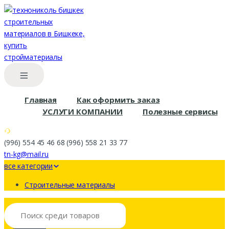
Skip
Skip
to
to
navigation
content
Главная
Как оформить заказ
УСЛУГИ КОМПАНИИ
Полезные сервисы
(996) 554 45 46 68 (996) 558 21 33 77
tn-kg@mail.ru
все категории
Строительные материалы
Search
for: