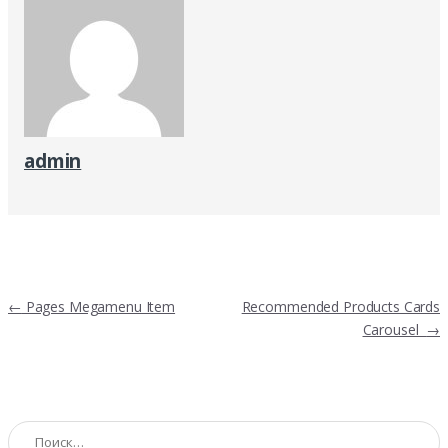
admin
Навигация
←
Pages Megamenu Item
Recommended Products Cards
по
Carousel
→
записям
Найти: