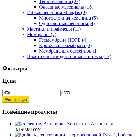
Теплоизоляция
(27)
Опции
Фасадные материалы
(16)
можно
Гибкая черепица Shinglas
(9)
выбрать
Многослойная черепица
(5)
на
Однослойная черепица
(4)
странице
Мастики и праймеры
(11)
товара.
Мембраны
(7)
Геомембрана HDPE
(4)
Кровельная мембрана
(2)
Мембрана для бассейнов
(1)
Пластиковые водосточные системы
(18)
Фильтры
Цена
Минимальная
Максимальная
цена
цена
Фильтрация
Новейшие продукты
Коллекция Атлантика
3,190.00
сом
Дюбель