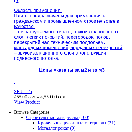
(0)
Область применения:
Плиты предназначены для применения в
гражданском и промышленном
строительстве в
качестве:
– не нагружаемого тепло-, звукоизоляционного
слоя: легких покрытий,
перегородок, полов,
перекрытий над техническим подпольем,
мансардных
помещений, чердачных перекрытий;
– звукоизоляционного слоя в конструкции
подвесного потолка.
Цены указаны за м2 и за м3
SKU: n/a
Диапазон
455.00
сом
–
4,550.00
сом
цен:
View Product
Этот
455.00 сом
Browse Categories
товар
–
Строительные материалы
(100)
имеет
4,550.00 сом
Кровельные рулонные материалы
(21)
несколько
Металлопрокат
(9)
вариаций.