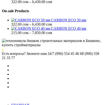
215.00 сом
Диапазон
322.00
сом
–
6,430.00
сом
–
цен:
7,850.00 сом
322.00 сом
On-sale Products
–
6,430.00 сом
CARBON ECO 50 мм
Диапазон
322.00
сом
–
6,430.00
сом
цен:
CARBON ECO 40 мм
322.00 сом
Диапазон
215.00
сом
–
7,850.00
сом
–
цен:
6,430.00 сом
215.00 сом
–
7,850.00 сом
Есть вопросы? Звоните нам 24/7
(996) 554 45 46 68 (996) 558
21 33 77