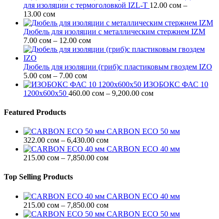
для изоляции c термоголовкой IZL-T
12.00
сом
–
Диапазон
13.00
сом
цен:
12.00 сом
Дюбель для изоляции с металлическим стержнем IZM
–
Диапазон
7.00
сом
–
12.00
сом
13.00 сом
цен:
7.00 сом
–
Дюбель для изоляции (гриб)с пластиковым гвоздем IZO
Диапазон
12.00 сом
5.00
сом
–
7.00
сом
цен:
ИЗОБОКС ФАС 10
5.00 сом
Диапазон
1200х600х50
460.00
сом
–
9,200.00
сом
–
цен:
7.00 сом
460.00 сом
Featured Products
–
9,200.00 сом
CARBON ECO 50 мм
Диапазон
322.00
сом
–
6,430.00
сом
цен:
CARBON ECO 40 мм
322.00 сом
Диапазон
215.00
сом
–
7,850.00
сом
–
цен:
6,430.00 сом
215.00 сом
Top Selling Products
–
7,850.00 сом
CARBON ECO 40 мм
Диапазон
215.00
сом
–
7,850.00
сом
цен:
CARBON ECO 50 мм