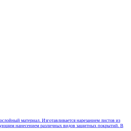
слойный материал. Изготавливается нарезанием листов из
едующим нанесением различных видов защитных покрытий. В