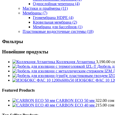
Однослойная черепица
(4)
Мастики и праймеры
(11)
Мембраны
(7)
Геомембрана HDPE
(4)
Кровельная мембрана
(2)
Мембрана для бассейнов
(1)
Пластиковые водосточные системы
(18)
Фильтры
Новейшие продукты
Коллекция Атлантика
3,190.00
с
Дюбель дл
Д
ИЗОБОКС ФАС 10 12
Featured Products
CARBON ECO 50 мм
322.00
сом
CARBON ECO 40 мм
215.00
сом