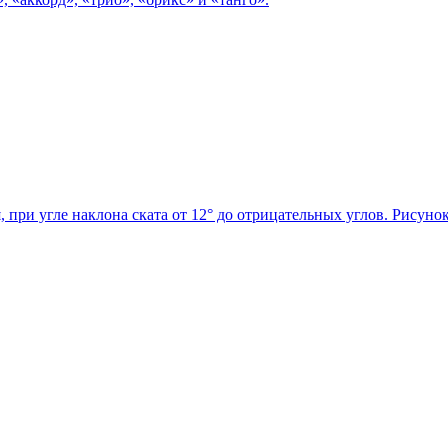
 при угле наклона ската от 12° до отрицательных углов. Рисуно