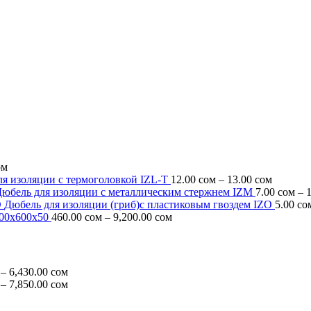
ом
Диапаз
я изоляции c термоголовкой IZL-T
12.00
сом
–
13.00
сом
цен:
юбель для изоляции с металлическим стержнем IZM
7.00
сом
–
12.00 с
Дюбель для изоляции (гриб)с пластиковым гвоздем IZO
5.00
со
Диапазон
–
00х600х50
460.00
сом
–
9,200.00
сом
цен:
13.00 с
460.00 сом
–
9,200.00 сом
Диапазон
–
6,430.00
сом
цен:
Диапазон
–
7,850.00
сом
322.00 сом
цен:
–
215.00 сом