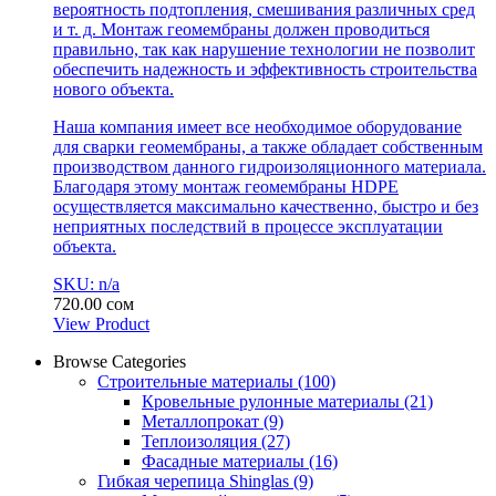
вероятность подтопления, смешивания различных сред
и т. д. Монтаж геомембраны должен проводиться
правильно, так как нарушение технологии не позволит
обеспечить надежность и эффективность строительства
нового объекта.
Наша компания имеет все необходимое оборудование
для сварки геомембраны, а также обладает собственным
производством данного гидроизоляционного материала.
Благодаря этому монтаж геомембраны HDPE
осуществляется максимально качественно, быстро и без
неприятных последствий в процессе эксплуатации
объекта.
SKU: n/a
720.00
сом
View Product
Browse Categories
Строительные материалы
(100)
Кровельные рулонные материалы
(21)
Металлопрокат
(9)
Теплоизоляция
(27)
Фасадные материалы
(16)
Гибкая черепица Shinglas
(9)