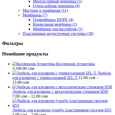
Многослойная черепица
(5)
Однослойная черепица
(4)
Мастики и праймеры
(11)
Мембраны
(7)
Геомембрана HDPE
(4)
Кровельная мембрана
(2)
Мембрана для бассейнов
(1)
Пластиковые водосточные системы
(18)
Фильтры
Новейшие продукты
Коллекция Атлантика
3,190.00
сом
Дюбель
для изоляции c термоголовкой IZL-T
12.00
сом
–
Диапазон
13.00
сом
цен:
12.00 сом
Дюбель для изоляции с металлическим стержнем IZM
–
Диапазон
7.00
сом
–
12.00
сом
13.00 сом
цен:
7.00 сом
–
Дюбель для изоляции (гриб)с пластиковым гвоздем IZO
Диапазон
12.00 сом
5.00
сом
–
7.00
сом