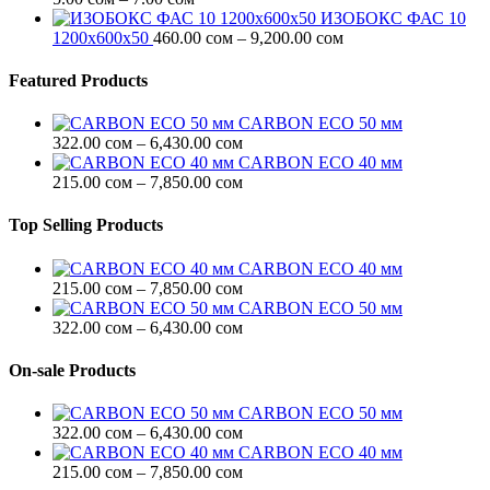
цен:
ИЗОБОКС ФАС 10
5.00 сом
Диапазон
1200х600х50
460.00
сом
–
9,200.00
сом
–
цен:
7.00 сом
460.00 сом
Featured Products
–
9,200.00 сом
CARBON ECO 50 мм
Диапазон
322.00
сом
–
6,430.00
сом
цен:
CARBON ECO 40 мм
322.00 сом
Диапазон
215.00
сом
–
7,850.00
сом
–
цен:
6,430.00 сом
215.00 сом
Top Selling Products
–
7,850.00 сом
CARBON ECO 40 мм
Диапазон
215.00
сом
–
7,850.00
сом
цен:
CARBON ECO 50 мм
215.00 сом
Диапазон
322.00
сом
–
6,430.00
сом
–
цен:
7,850.00 сом
322.00 сом
On-sale Products
–
6,430.00 сом
CARBON ECO 50 мм
Диапазон
322.00
сом
–
6,430.00
сом
цен:
CARBON ECO 40 мм
322.00 сом
Диапазон
215.00
сом
–
7,850.00
сом