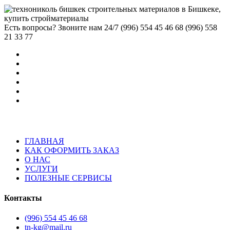
–
цен:
6,430.00 сом
215.00 сом
–
Есть вопросы? Звоните нам 24/7
(996) 554 45 46 68 (996) 558
7,850.00 сом
21 33 77
ГЛАВНАЯ
КАК ОФОРМИТЬ ЗАКАЗ
О НАС
УСЛУГИ
ПОЛЕЗНЫЕ СЕРВИСЫ
Контакты
(996) 554 45 46 68
tn-kg@mail.ru