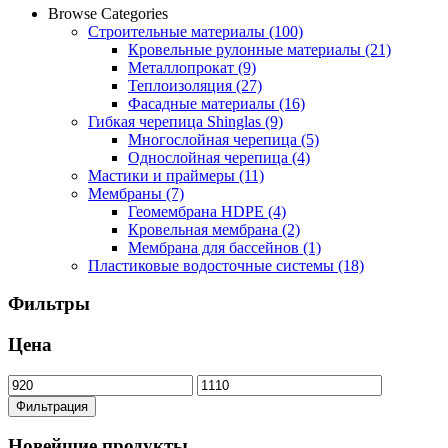
Browse Categories
Строительные материалы
(100)
Кровельные рулонные материалы
(21)
Металлопрокат
(9)
Теплоизоляция
(27)
Фасадные материалы
(16)
Гибкая черепица Shinglas
(9)
Многослойная черепица
(5)
Однослойная черепица
(4)
Мастики и праймеры
(11)
Мембраны
(7)
Геомембрана HDPE
(4)
Кровельная мембрана
(2)
Мембрана для бассейнов
(1)
Пластиковые водосточные системы
(18)
Фильтры
Цена
Минимальная
Максимальная
цена
цена
Фильтрация
Новейшие продукты