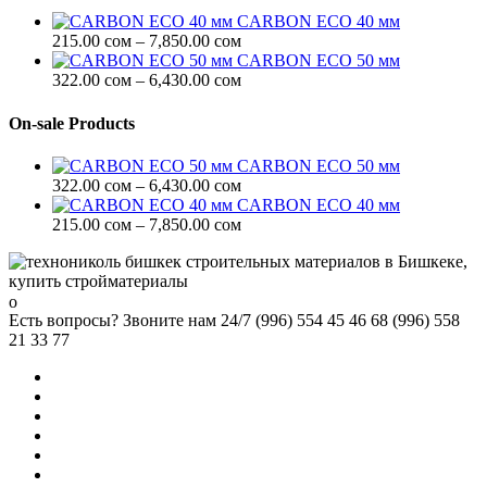
7,850.00 сом
CARBON ECO 40 мм
Диапазон
215.00
сом
–
7,850.00
сом
цен:
CARBON ECO 50 мм
215.00 сом
Диапазон
322.00
сом
–
6,430.00
сом
–
цен:
7,850.00 сом
322.00 сом
On-sale Products
–
6,430.00 сом
CARBON ECO 50 мм
Диапазон
322.00
сом
–
6,430.00
сом
цен:
CARBON ECO 40 мм
322.00 сом
Диапазон
215.00
сом
–
7,850.00
сом
–
цен:
6,430.00 сом
215.00 сом
–
7,850.00 сом
Есть вопросы? Звоните нам 24/7
(996) 554 45 46 68 (996) 558
21 33 77