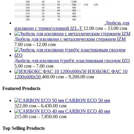
Дюбель для
Ди
изоляции c термоголовкой IZL-T
12.00
сом
–
13.00
сом
цен
12.
Дюбель для изоляции с металлическим стержнем IZM
Диапазон
–
7.00
сом
–
12.00
сом
цен:
13.
7.00 сом
–
Дюбель для изоляции (гриб)с пластиковым гвоздем IZO
Диапазон
12.00 сом
5.00
сом
–
7.00
сом
цен:
ИЗОБОКС ФАС 10
5.00 сом
Диапазон
1200х600х50
460.00
сом
–
9,200.00
сом
–
цен:
7.00 сом
460.00 сом
Featured Products
–
9,200.00 сом
CARBON ECO 50 мм
Диапазон
322.00
сом
–
6,430.00
сом
цен:
CARBON ECO 40 мм
322.00 сом
Диапазон
215.00
сом
–
7,850.00
сом
–
цен:
6,430.00 сом
215.00 сом
Top Selling Products
–