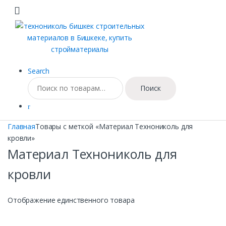
Skip
Skip
to
to
navigation
content
Search
Искать:
Поиск
Главная
Товары с меткой «Материал Технониколь для
кровли»
Материал Технониколь для
кровли
Отображение единственного товара