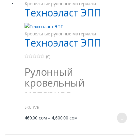
Кровельные рулонные материалы
Техноэласт ЭПП
Кровельные рулонные материалы
Техноэласт ЭПП
(0)
0
o
Рулонный
u
t
o
кровельный
f
5
материал
Техноэласт ЭПП
SKU: n/a
Диапазон
460.00
сом
–
4,600.00
сом
Рулонный материал Техноэласт ЭПП разработан на
Этот
основе полиэфира, пропитанного с обеих сторон
цен:
товар
битумным вяжущим. В состав полимерно-битумного
460.00 сом
имеет
вяжущего входит СБС-модифицированный битум и
–