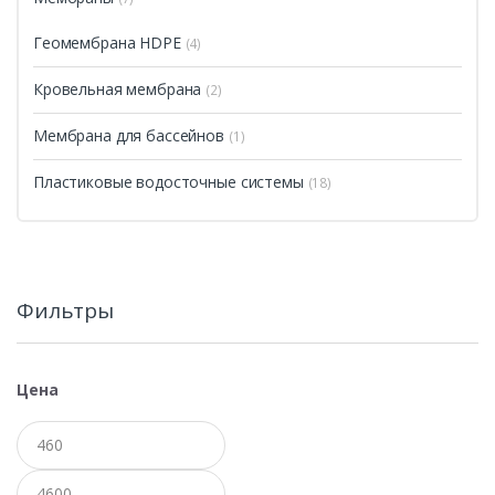
Геомембрана HDPE
(4)
Кровельная мембрана
(2)
Мембрана для бассейнов
(1)
Пластиковые водосточные системы
(18)
Фильтры
Цена
Минимальная
Максимальная
цена
цена