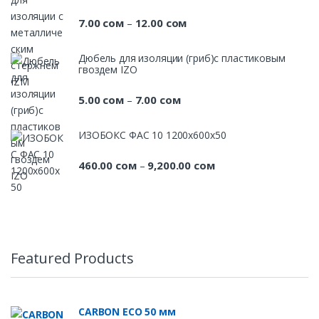
13.00 сом
7.00
сом
12.00
сом
Диапазон
–
цен:
7.00 сом
Дюбель для изоляции (гриб)с пластиковым
гвоздем IZO
–
12.00 сом
5.00
сом
7.00
сом
Диапазон
–
цен:
5.00 сом
ИЗОБОКС ФАС 10 1200х600х50
–
7.00 сом
460.00
сом
9,200.00
сом
Диапазон
–
цен:
460.00 сом
–
9,200.00 сом
Featured Products
CARBON ECO 50 мм