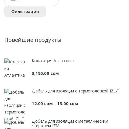
Фильтрация
Новейшие продукты
Коллекция Атлантика
3,190.00
сом
Дюбель для изоляции c термоголовкой IZL-T
12.00
сом
13.00
сом
Диапазон
–
цен:
12.00 сом
Дюбель для изоляции с металлическим
–
стержнем IZM