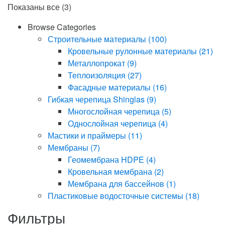
Показаны все (3)
товар
–
имеет
3,200.00 сом
Browse Categories
несколько
Строительные материалы
(100)
вариаций.
Кровельные рулонные материалы
(21)
Опции
Металлопрокат
(9)
можно
Теплоизоляция
(27)
выбрать
Фасадные материалы
(16)
на
Гибкая черепица Shinglas
(9)
странице
Многослойная черепица
(5)
товара.
Однослойная черепица
(4)
Мастики и праймеры
(11)
Мембраны
(7)
Геомембрана HDPE
(4)
Кровельная мембрана
(2)
Мембрана для бассейнов
(1)
Пластиковые водосточные системы
(18)
Фильтры