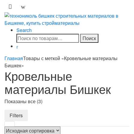
Skip
Skip
to
to
navigation
content
Search
Искать:
Поиск
Главная
Товары с меткой «Кровельные материалы
Бишкек»
Кровельные
материалы Бишкек
Показаны все (3)
Filters