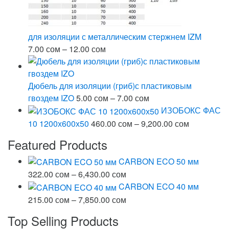
для изоляции с металлическим стержнем IZM
Диапазон
7.00
сом
–
12.00
сом
цен:
7.00 сом
–
Дюбель для изоляции (гриб)с пластиковым
12.00 сом
Диапазон
гвоздем IZO
5.00
сом
–
7.00
сом
цен:
ИЗОБОКС ФАС
5.00 сом
Диапазон
10 1200х600х50
460.00
сом
–
9,200.00
сом
–
цен:
Featured Products
7.00 сом
460.00 со
–
CARBON ECO 50 мм
9,200.00 с
Диапазон
322.00
сом
–
6,430.00
сом
цен:
CARBON ECO 40 мм
322.00 сом
Диапазон
215.00
сом
–
7,850.00
сом
–
цен:
Top Selling Products
6,430.00 сом
215.00 сом