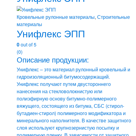
несколько
вариаций.
Кровельные рулонные материалы
,
Строительные
Опции
материалы
можно
Унифлекс ЭПП
выбрать
на
0
out of 5
странице
(0)
товара.
Описание продукции:
Унифлекс – это материал рулонный кровельный и
гидроизоляционный битумосодержащий.
Унифлекс получают путем двустороннего
нанесения на стекловолокнистую или
полиэфирную основу битумно-полимерного
вяжущего, состоящего из битума, СБС (стирол-
бутадиен-стирол) полимерного модификатора и
минерального наполнителя. В качестве защитного
слоя используют крупнозернистую посыпку и
полимерную пленку. В зависимости от защитного