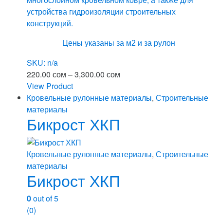
устройства гидроизоляции строительных
конструкций.
Цены указаны за м2 и за рулон
SKU: n/a
Диапазон
220.00
сом
–
3,300.00
сом
цен:
View Product
Этот
220.00 сом
Кровельные рулонные материалы
,
Строительные
товар
–
материалы
Бикрост ХКП
имеет
3,300.00 сом
несколько
вариаций.
Кровельные рулонные материалы
,
Строительные
Опции
материалы
можно
Бикрост ХКП
выбрать
на
0
out of 5
странице
(0)
товара.