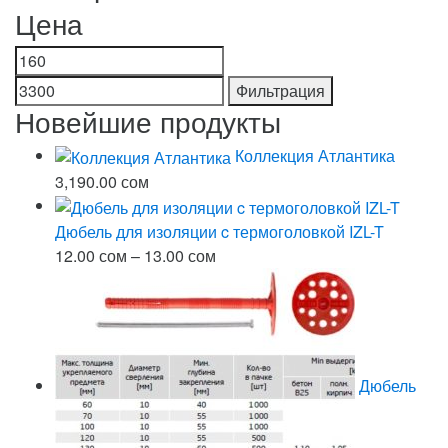
Цена
Минимальная
Максимальная
цена
цена
Фильтрация
Новейшие продукты
Коллекция Атлантика
3,190.00
сом
Дюбель для изоляции c термоголовкой IZL-T
Диапазон
12.00
сом
–
13.00
сом
цен:
12.00 сом
–
13.00 сом
Дюбель