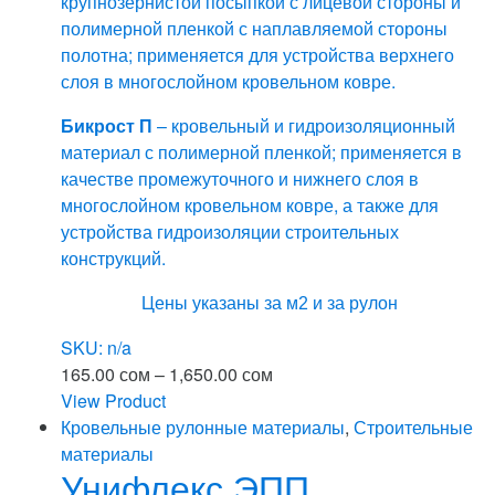
крупнозернистой посыпкой с лицевой стороны и
полимерной пленкой с наплавляемой стороны
полотна; применяется для устройства верхнего
слоя в многослойном кровельном ковре.
Бикрост П
– кровельный и гидроизоляционный
материал с полимерной пленкой; применяется в
качестве промежуточного и нижнего слоя в
многослойном кровельном ковре, а также для
устройства гидроизоляции строительных
конструкций.
Цены указаны за м2 и за рулон
SKU: n/a
Диапазон
165.00
сом
–
1,650.00
сом
цен:
View Product
Этот
165.00 сом
Кровельные рулонные материалы
,
Строительные
товар
–
материалы
Унифлекс ЭПП
имеет
1,650.00 сом