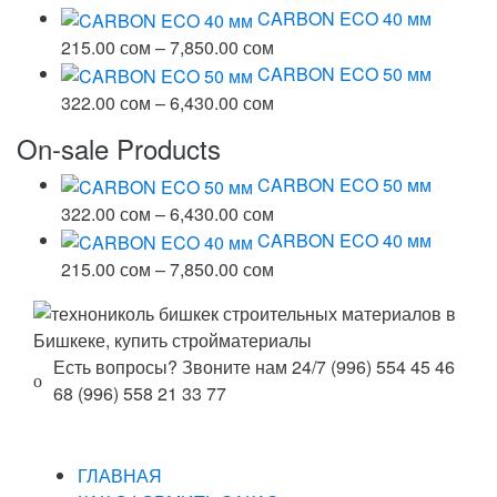
–
CARBON ECO 40 мм
7,850.00 сом
Диапазон
215.00
сом
–
7,850.00
сом
цен:
CARBON ECO 50 мм
215.00 сом
Диапазон
322.00
сом
–
6,430.00
сом
–
цен:
On-sale Products
7,850.00 сом
322.00 сом
–
CARBON ECO 50 мм
6,430.00 сом
Диапазон
322.00
сом
–
6,430.00
сом
цен:
CARBON ECO 40 мм
322.00 сом
Диапазон
215.00
сом
–
7,850.00
сом
–
цен:
6,430.00 сом
215.00 сом
–
Есть вопросы? Звоните нам 24/7
(996) 554 45 46
7,850.00 сом
68 (996) 558 21 33 77
ГЛАВНАЯ